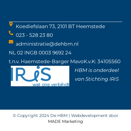
Koediefslaan 73, 2101 BT Heemstede
023 - 528 23 80
administratie@dehbm.nl
NL 02 INGB 0003 9692 24
t.n.v. Haemstede-Barger Mavo
K.v.K: 34105560
HBM is onderdeel
van
Stichting IRiS
© Copyright 2024 De HBM | Webdevelopment door
MADE Marketing