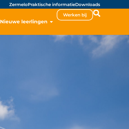
Zermelo
Praktische informatie
Downloads
Werken bij
Nieuwe leerlingen