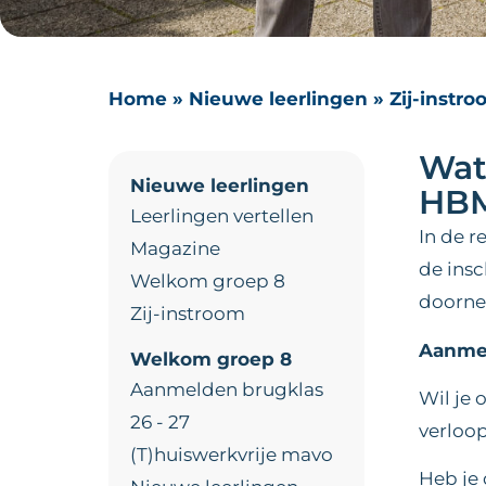
Home
»
Nieuwe leerlingen
»
Zij-instr
Wat
Nieuwe leerlingen
HB
Leerlingen vertellen
In de 
Magazine
de insc
Welkom groep 8
doorn
Zij-instroom
Aanmel
Welkom groep 8
Aanmelden brugklas
Wil je
26 - 27
verloop
(T)huiswerkvrije mavo
Heb je 