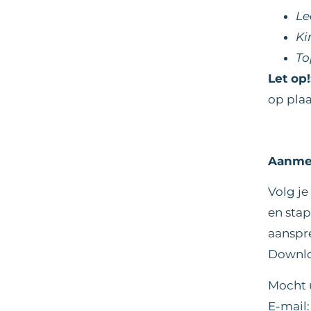
Le
Ki
To
Let op!
op plaa
Aanmel
Volg j
en stap
aanspre
Downlo
Mocht 
E-mail