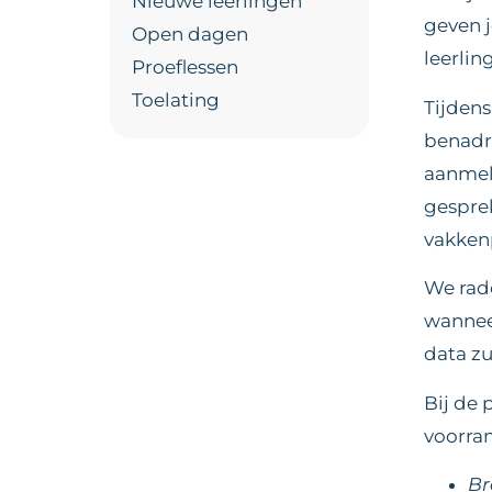
Nieuwe leerlingen
geven j
Open dagen
leerlin
Proeflessen
Toelating
Tijden
benadru
aanmeld
gesprek
vakken
We rad
wannee
data zu
Bij de
voorran
Br