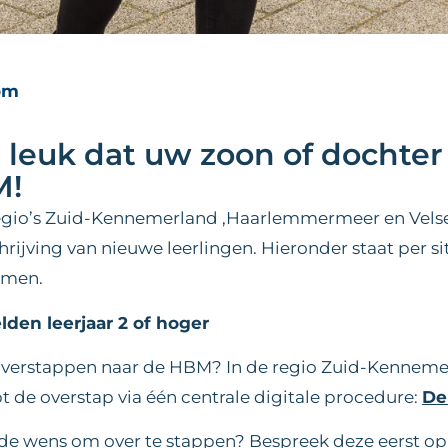
oom
 leuk dat uw zoon of dochter 
M!
regio’s Zuid-Kennemerland ,Haarlemmermeer en Velse
hrijving van nieuwe leerlingen. Hieronder staat per s
emen.
den leerjaar 2 of hoger
 overstappen naar de HBM? In de regio Zuid-Kennem
t de overstap via één centrale digitale procedure:
De
de wens om over te stappen? Bespreek deze eerst op 