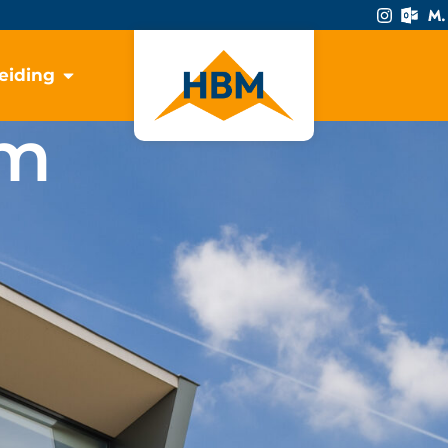
eiding
om