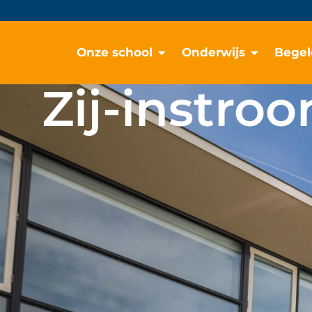
Onze school
Onderwijs
Begel
Zij-instro